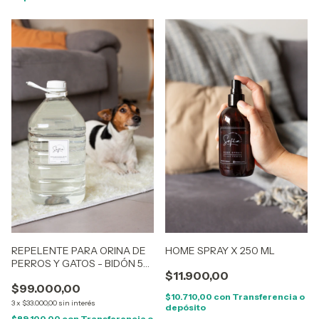
REPELENTE PARA ORINA DE
HOME SPRAY X 250 ML
PERROS Y GATOS - BIDÓN 5
$11.900,00
LITROS
$99.000,00
$10.710,00
con
Transferencia o
3
x
$33.000,00
sin interés
depósito
$89.100,00
con
Transferencia o